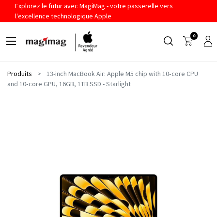
Explorez le futur avec MagiMag - votre passerelle vers
l'excellence technologique Apple
0
Produits
13-inch MacBook Air: Apple M5 chip with 10‑core CPU
and 10‑core GPU, 16GB, 1TB SSD - Starlight