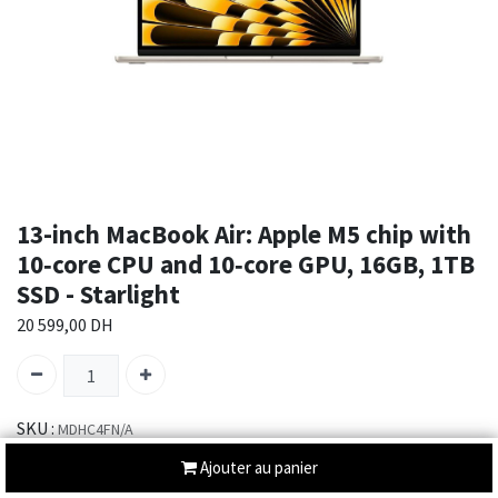
13-inch MacBook Air: Apple M5 chip with
10‑core CPU and 10‑core GPU, 16GB, 1TB
SSD - Starlight
20 599,00
DH
SKU :
MDHC4FN/A
Catégories :
MACBOOK AIR M5 13
NOS MAC PRÉFÉRÉS
,
Ajouter au panier