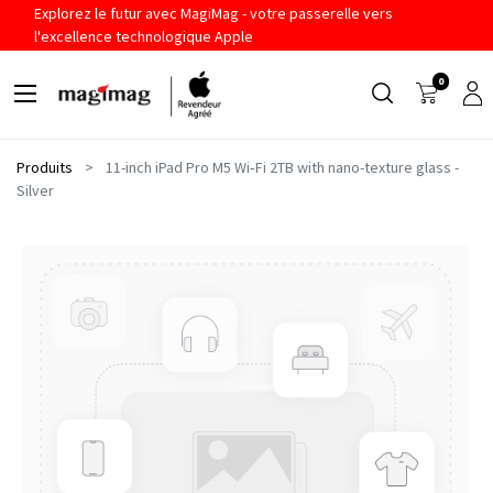
Explorez le futur avec MagiMag - votre passerelle vers
l'excellence technologique Apple
0
Produits
11-inch iPad Pro M5 Wi‑Fi 2TB with nano-texture glass -
Silver