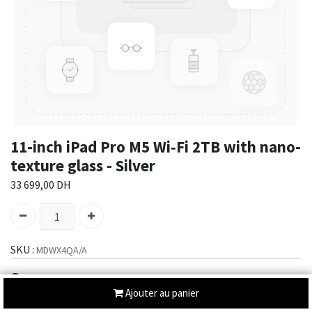
11-inch iPad Pro M5 Wi‑Fi 2TB with nano-
texture glass - Silver
33 699,00
DH
SKU :
MDWX4QA/A
Envoi : 2-3 jours
Ajouter au panier
Partager :