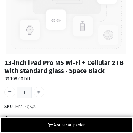
13-inch iPad Pro M5 Wi‑Fi + Cellular 2TB
with standard glass - Space Black
39 198,00
DH
SKU :
ME8J4QA/A
Envoi : 2-3 jours
Ajouter au panier
Partager :