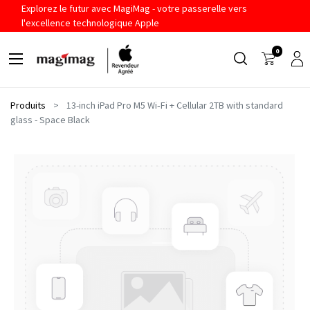
Explorez le futur avec MagiMag - votre passerelle vers
l'excellence technologique Apple
0
Produits
13-inch iPad Pro M5 Wi‑Fi + Cellular 2TB with standard
glass - Space Black