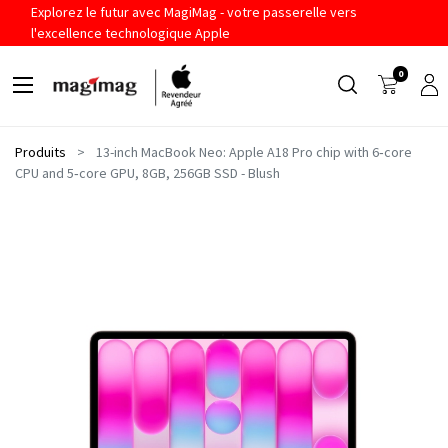
Explorez le futur avec MagiMag - votre passerelle vers
l'excellence technologique Apple
0
Produits
13-inch MacBook Neo: Apple A18 Pro chip with 6‑core
CPU and 5‑core GPU, 8GB, 256GB SSD - Blush