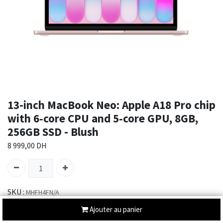
13-inch MacBook Neo: Apple A18 Pro chip
with 6‑core CPU and 5‑core GPU, 8GB,
256GB SSD - Blush
8 999,00
DH
SKU :
MHFH4FN/A
Catégories :
MACBOOK NEO
NOS MAC PRÉFÉRÉS
,
Ajouter au panier