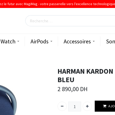
ez le futur avec MagiMag - votre passerelle vers l'excellence technologiqu
Watch
AirPods
Accessoires
Son
HARMAN KARDON 
BLEU
2 890,00
DH
AJO