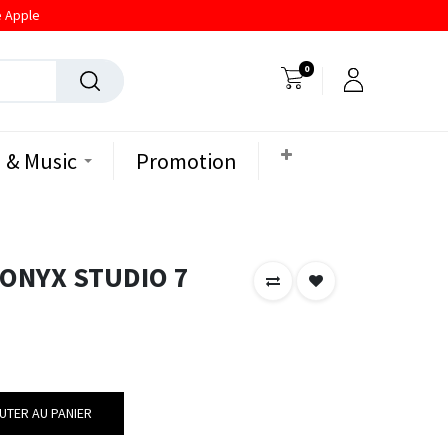
e Apple
0
 & Music
Promotion
ONYX STUDIO 7
UTER AU PANIER