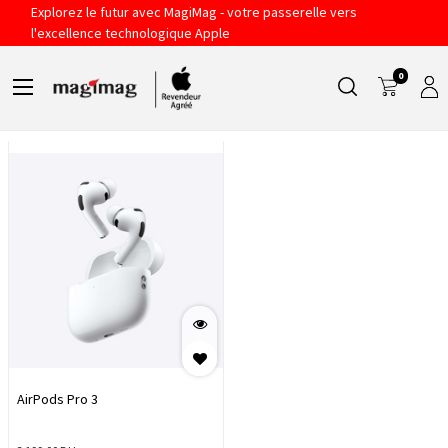
Explorez le futur avec MagiMag - votre passerelle vers
AIRPODS PRO 3 USB-C
l'excellence technologique Apple
0
Filtres
Sort By
AirPods Pro 3