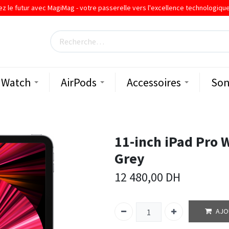
ez le futur avec MagiMag - votre passerelle vers l'excellence technologiqu
Watch
AirPods
Accessoires
Son
11-inch iPad Pro 
Grey
12 480,00
DH
AJO