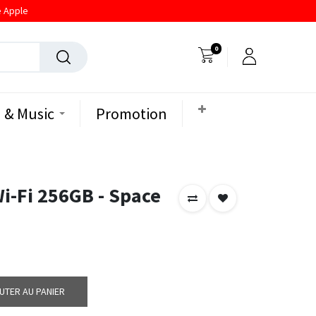
e Apple
0
 & Music
Promotion
Wi-Fi 256GB - Space
UTER AU PANIER