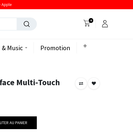
e Apple
0
 & Music
Promotion
face Multi‑Touch
UTER AU PANIER