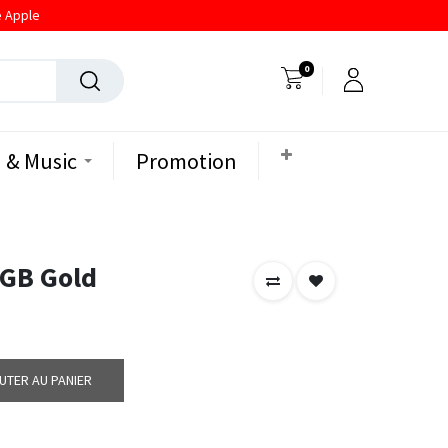
e Apple
0
 & Music
Promotion
2GB Gold
UTER AU PANIER