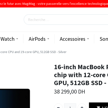
ez le futur avec MagiMag - votre passerelle vers l'excellence technologiqu
Watch
AirPods
Accessoires
Son
‑core CPU and 19‑core GPU, 512GB SSD - Silver
16-inch MacBook 
chip with 12‑core
GPU, 512GB SSD - 
38 299,00
DH
AJO