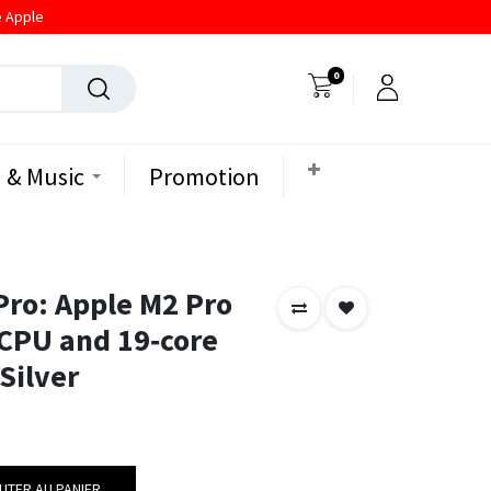
e Apple
0
 & Music
Promotion
Pro: Apple M2 Pro
 CPU and 19‑core
Silver
UTER AU PANIER