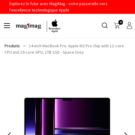
Explorez le futur avec MagiMag - votre passerelle vers
l'excellence technologique Apple
0
Produits
14-inch MacBook Pro: Apple M2 Pro chip with 12‑core
CPU and 19‑core GPU, 1TB SSD - Space Grey