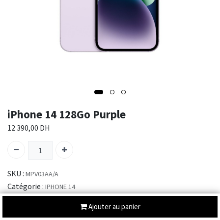
iPhone 14 128Go Purple
12 390,00
DH
SKU :
MPV03AA/A
Catégorie :
IPHONE 14
Ajouter au panier
Envoi : 2-3 jours