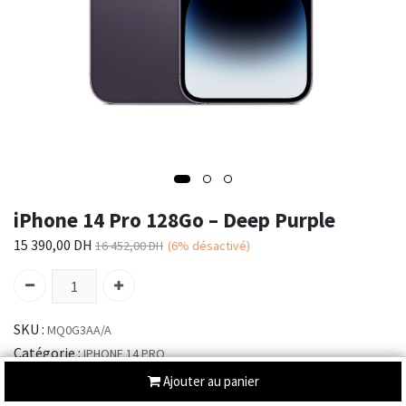
iPhone 14 Pro 128Go – Deep Purple
15 390,00
DH
16 452,00
DH
(6%
désactivé)
SKU :
MQ0G3AA/A
Catégorie :
IPHONE 14 PRO
Ajouter au panier
Envoi : 2-3 jours