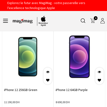
Explorez le futur avec MagiMag - votre passerelle vers
IPHONE 12
l'excellence technologique Apple
0
Filtres
Sort By
iPhone 12 256GB Green
iPhone 12 64GB Purple
11 190,00
DH
8 690,00
DH